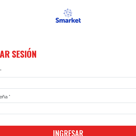
IAR SESIÓN
*
eña *
INGRESAR