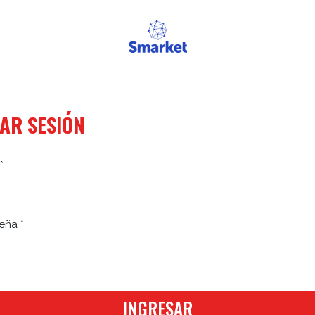
IAR SESIÓN
*
eña *
INGRESAR