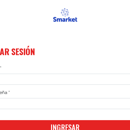
IAR SESIÓN
*
eña *
INGRESAR